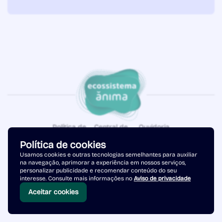
Política de
Central de
Ouvidoria
Privacidade
Atendimento
Política de cookies
Copyright © 2026 - Ânima Educação. Todos os direitos reservados.
Usamos cookies e outras tecnologias semelhantes para auxiliar
na navegação, aprimorar a experiência em nossos serviços,
personalizar publicidade e recomendar conteúdo do seu
interesse. Consulte mais informações no
Aviso de privacidade
Aceitar cookies